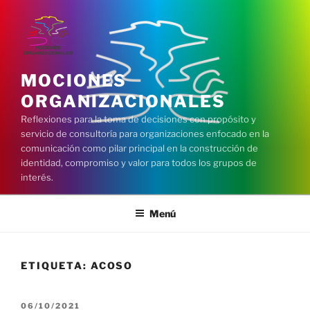
Saltar
al
contenido
MOCIONES
ORGANIZACIONALES
Reflexiones para la toma de decisiones con propósito y
servicio de consultoría para organizaciones enfocado en la
comunicación como pilar principal en la construcción de
identidad, compromiso y valor para todos los grupos de
interés.
Menú
ETIQUETA:
ACOSO
PUBLICADO
06/10/2021