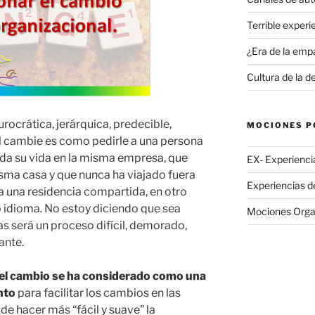
Terrible experi
¿Era de la emp
Cultura de la 
rocrática, jerárquica, predecible,
MOCIONES P
 cambie es como pedirle a una persona
toda su vida en la misma empresa, que
EX- Experienci
isma casa y que nunca ha viajado fuera
Experiencias de
r a una residencia compartida, en otro
 idioma. No estoy diciendo que sea
Mociones Orga
as será un proceso difícil, demorado,
ante.
del cambio se ha considerado como una
nto
para facilitar los cambios en las
de hacer más “fácil y suave” la