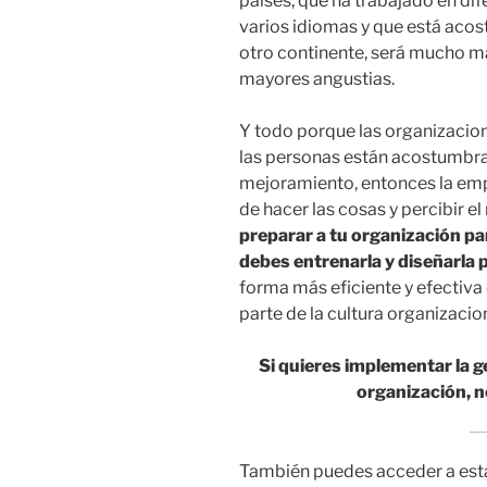
países, que ha trabajado en di
varios idiomas y que está acos
otro continente, será mucho má
mayores angustias.
Y todo porque las organizacio
las personas están acostumbrad
mejoramiento, entonces la empr
de hacer las cosas y percibir e
preparar a tu organización pa
debes entrenarla y diseñarla p
forma más eficiente y efectiva
parte de la cultura organizacion
Si quieres implementar la g
organización, 
También puedes acceder a esta