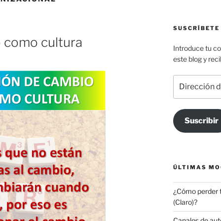
SUSCRÍBETE
o como cultura
Introduce tu co
este blog y rec
Dirección
de
correo
electrónico
Suscribir
ÚLTIMAS MO
¿Cómo perder t
(Claro)?
Canales de auto