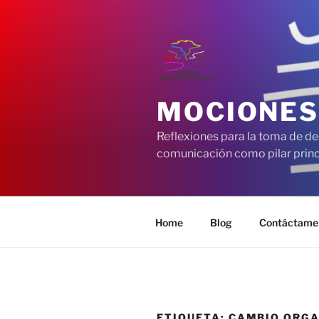
Saltar
al
contenido
MOCIONES
Reflexiones para la toma de de
comunicación como pilar princi
Home
Blog
Contáctame
ETIQUETA:
CAMBIO ORGA