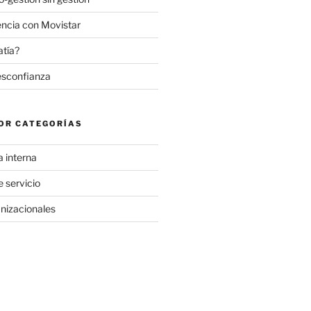
encia con Movistar
atía?
desconfianza
OR CATEGORÍAS
a interna
 servicio
nizacionales