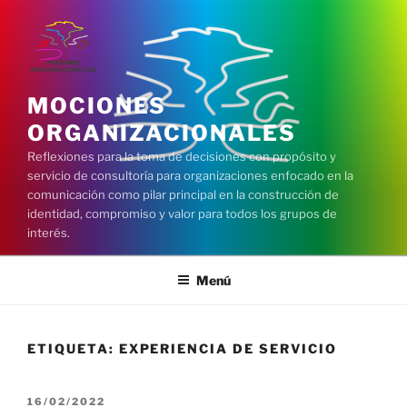
Saltar
al
contenido
MOCIONES
ORGANIZACIONALES
Reflexiones para la toma de decisiones con propósito y
servicio de consultoría para organizaciones enfocado en la
comunicación como pilar principal en la construcción de
identidad, compromiso y valor para todos los grupos de
interés.
Menú
ETIQUETA:
EXPERIENCIA DE SERVICIO
PUBLICADO
16/02/2022