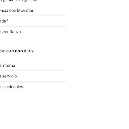
encia con Movistar
atía?
desconfianza
OR CATEGORÍAS
a interna
 servicio
nizacionales