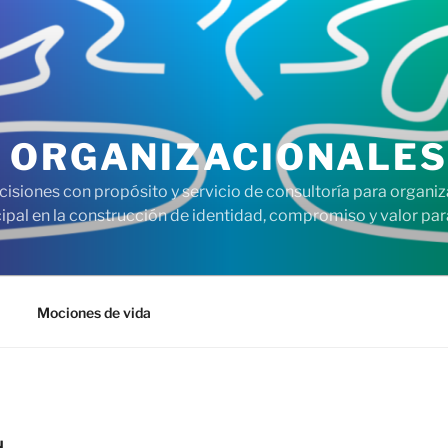
 ORGANIZACIONALES
cisiones con propósito y servicio de consultoría para organi
pal en la construcción de identidad, compromiso y valor para
Mociones de vida
N