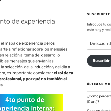
SUSCRÍBETE
unto de experiencia
Introduce tu co
este blog y rec
Dirección
 el mapa de experiencia de los
de
arte a reflexionar sobre los mensajes
correo
n relación al tema del desarrollo
electrónico
Suscribir
sibles mensajes que envían las
 la
selección
, de la
inducción
y del día a
ora, es importante considerar
el rol de tu
profesional, y por qué no también el
ÚLTIMAS MO
es
.
¿Cómo perder t
(Claro)?
Canales de auto