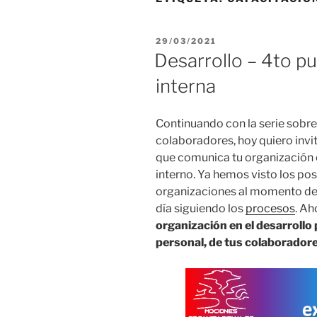
PUBLICADO
29/03/2021
EL
Desarrollo – 4to p
interna
Continuando con la serie sobre
colaboradores, hoy quiero invit
que comunica tu organización e
interno. Ya hemos visto los po
organizaciones al momento de
día siguiendo los
procesos
. Ah
organización en el desarrollo 
personal, de tus colaborador